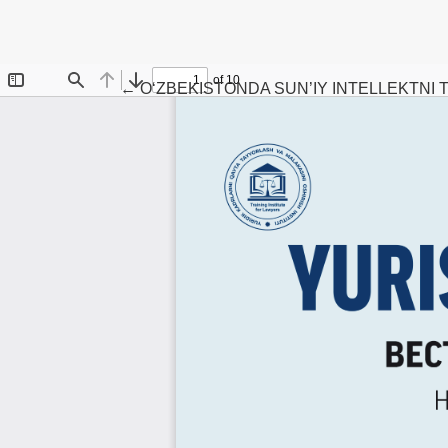
Maqola tafsilotlariga qaytish
←
O‘ZBEKISTONDA SUN’IY INTELLEKTNI