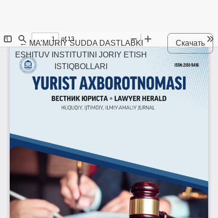
Maqola tafsilotlariga qaytish
←
MA’MURIY SUDDA DASTLABKI
Скачать
ESHITUV INSTITUTINI JORIY ETISH
ISTIQBOLLARI