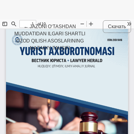
Maqola tafsilotlariga qaytish
←
JAZONI O‘TASHDAN
Скачать
MUDDATIDAN ILGARI SHARTLI
OZOD QILISH ASOSLARINING
NAZARIY TAVSIFI