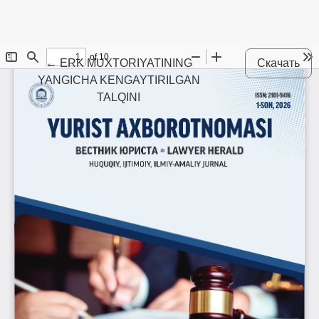
Maqola tafsilotlariga qaytish
←
ERK MUXTORIYATINING
Скачать
YANGICHA KENGAYTIRILGAN
TALQINI