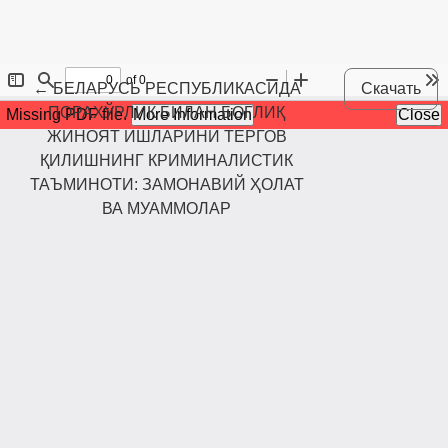
Maqola tafsilotlariga qaytish
←
БЕЛАРУСЬ РЕСПУБЛИКАСИДА
Скачать
ПОРАХЎРЛИК БИЛАН БОҒЛИҚ
ЖИНОЯТ ИШЛАРИНИ ТЕРГОВ
ҚИЛИШНИНГ КРИМИНАЛИСТИК
ТАЪМИНОТИ: ЗАМОНАВИЙ ҲОЛАТ
ВА МУАММОЛАР