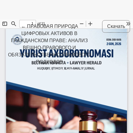
Maqola tafsilotlariga qaytish
←
ПРАВОВАЯ ПРИРОДА
Скачать
ЦИФРОВЫХ АКТИВОВ В
ГРАЖДАНСКОМ ПРАВЕ: АНАЛИЗ
ВЕЩНО-ПРАВОВОГО И
ОБЯЗАТЕЛЬСТВЕННО-ПРАВОВОГО
ПОДХОДОВ