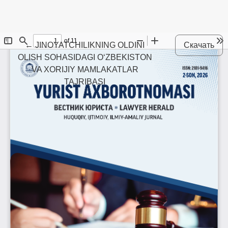
Maqola tafsilotlariga qaytish
←
JINOYATCHILIKNING OLDINI
Скачать
OLISH SOHASIDAGI O‘ZBEKISTON
VA XORIJIY MAMLAKATLAR
TAJRIBASI