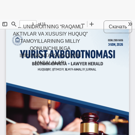
Maqola tafsilotlariga qaytish
←
UNIDROITNING “RAQAMLI
Скачать
AKTIVLAR VA XUSUSIY HUQUQ”
TAMOYILLARINING MILLIY
QONUNCHILIKGA
IMPLEMENTATSIYA QILISH
MASALALARI