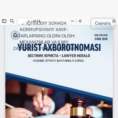
Maqola tafsilotlariga qaytish
←
IQTISODIY SOHADA
Скачать
KORRUPSIYAVIY XAVF-
XATARLARNING OLDINI OLISH:
MEXANIZMLAR VA ILMIY
ZAMONAVIY YONDASHUVLAR