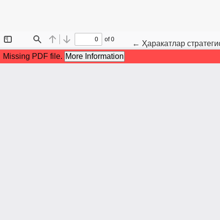
Maqola tafsilotlariga q
←
Ҳаракатлар стратеги