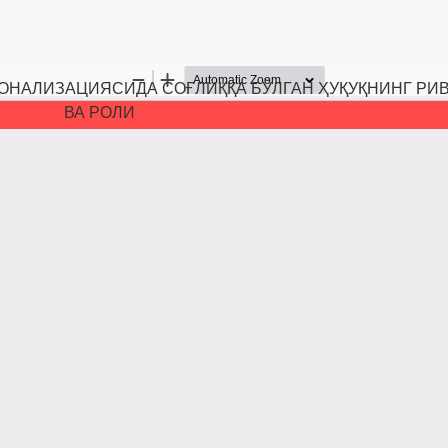
ИОНАЛИЗАЦИЯСИДА СОҒЛИҚҚА БЎЛГАН ҲУҚУҚНИНГ Р
ВА РОЛИ