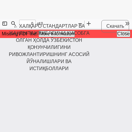
Maqola tafsilotlariga qaytish
←
ХАЛҚАРО СТАНДАРТЛАР ВА
Скачать
ЖАҲОН ТАЖРИБАСИНИ ҲИСОБГА
ОЛГАН ҲОЛДА ЎЗБЕКИСТОН
ҚОНУНЧИЛИГИНИ
РИВОЖЛАНТИРИШНИНГ АСОСИЙ
ЙЎНАЛИШЛАРИ ВА
ИСТИҚБОЛЛАРИ