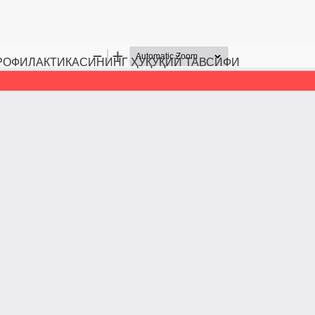
РОФИЛАКТИКАСИНИНГ ҲУҚУҚИЙ ТАВСИФИ