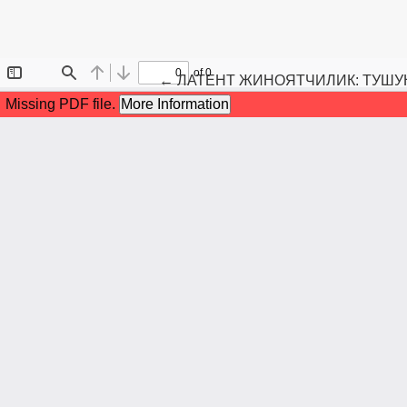
Maqola tafsilotlariga qaytish
←
ЛАТЕНТ ЖИНОЯТЧИЛИК: ТУШУ