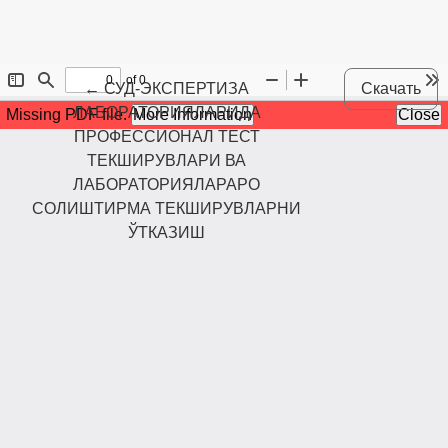
Maqola tafsilotlariga qaytish
←
СУД-ЭКСПЕРТИЗА
Скачать
ЛАБОРАТОРИЯЛАРИДА
ПРОФЕССИОНАЛ ТЕСТ
ТЕКШИРУВЛАРИ ВА
ЛАБОРАТОРИЯЛАРАРО
СОЛИШТИРМА ТЕКШИРУВЛАРНИ
ЎТКАЗИШ