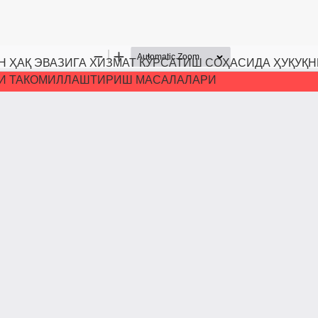
 ҲАҚ ЭВАЗИГА ХИЗМАТ КЎРСАТИШ СОҲАСИДА ҲУҚУҚН
И ТАКОМИЛЛАШТИРИШ МАСАЛАЛАРИ