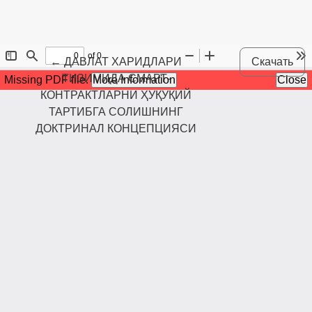
Maqola tafsilotlariga qaytish
←
ДАВЛАТ ХАРИДЛАРИ
Скачать
ТИЗИМИДА СМАРТ-
КОНТРАКТЛАРНИ ҲУҚУҚИЙ
ТАРТИБГА СОЛИШНИНГ
ДОКТРИНАЛ КОНЦЕПЦИЯСИ