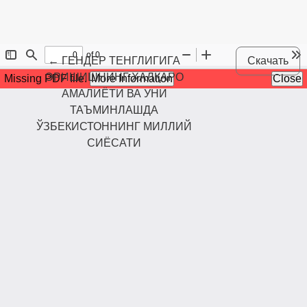
Maqola tafsilotlariga qaytish
←
ГЕНДЕР ТЕНГЛИГИГА
Скачать
ЭРИШИШНИНГ ХАЛҚАРО
АМАЛИЁТИ ВА УНИ
ТАЪМИНЛАШДА
ЎЗБЕКИСТОННИНГ МИЛЛИЙ
СИЁСАТИ