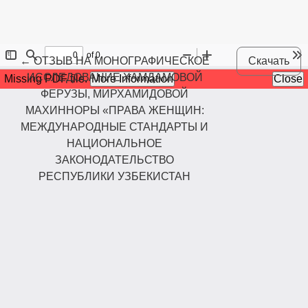
Maqola tafsilotlariga qaytish
←
ОТЗЫВ НА МОНОГРАФИЧЕСКОЕ
Скачать
ИССЛЕДОВАНИЕ ХАМДАМОВОЙ
ФЕРУЗЫ, МИРХАМИДОВОЙ
МАХИННОРЫ «ПРАВА ЖЕНЩИН:
МЕЖДУНАРОДНЫЕ СТАНДАРТЫ И
НАЦИОНАЛЬНОЕ
ЗАКОНОДАТЕЛЬСТВО
РЕСПУБЛИКИ УЗБЕКИСТАН