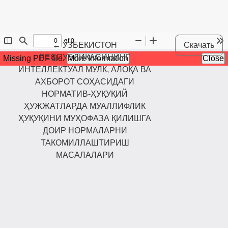
Maqola tafsilotlariga qaytish
←
ЎЗБЕКИСТОН
Скачать
РЕСПУБЛИКАСИНИНГ
ИНТЕЛЛЕКТУАЛ МУЛК, АЛОҚА ВА
АХБОРОТ СОҲАСИДАГИ
НОРМАТИВ-ҲУҚУҚИЙ
ҲУЖЖАТЛАРДА МУАЛЛИФЛИК
ҲУҚУҚИНИ МУҲОФАЗА ҚИЛИШГА
ДОИР НОРМАЛАРНИ
ТАКОМИЛЛАШТИРИШ
МАСАЛАЛАРИ