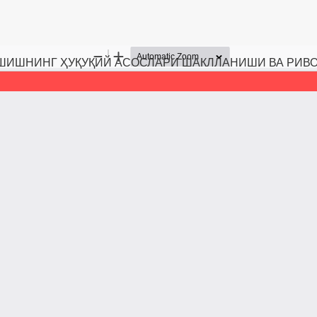
АШИШНИНГ ҲУҚУҚИЙ АСОСЛАРИ ШАКЛЛАНИШИ ВА РИ