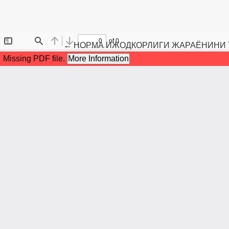
Maqola tafsilotlariga qaytish
←
НОРМА ИЖОДКОРЛИГИ ЖАРАЁНИНИ