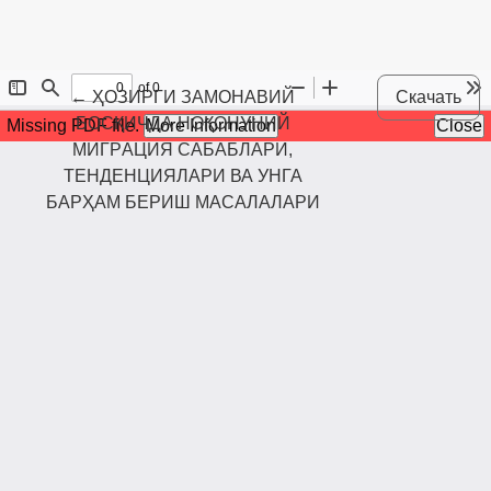
Maqola tafsilotlariga qaytish
←
ҲОЗИРГИ ЗАМОНАВИЙ
Скачать
БОСҚИЧДА НОҚОНУНИЙ
МИГРAЦИЯ САБАБЛАРИ,
ТЕНДЕНЦИЯЛАРИ ВА УНГА
БАРҲАМ БЕРИШ МАСАЛАЛАРИ