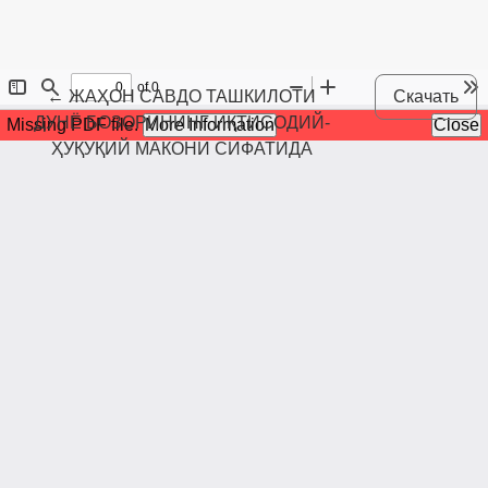
Maqola tafsilotlariga qaytish
←
ЖАҲОН САВДО ТАШКИЛОТИ
Скачать
ДУНЁ БОЗОРИНИНГ ИҚТИСОДИЙ-
ҲУҚУҚИЙ МАКОНИ СИФАТИДА