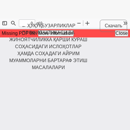
Maqola tafsilotlariga qaytish
←
ҲУҚУҚБУЗАРЛИКЛАР
Скачать
ПРОФИЛАКТИКАСИ ВА
ЖИНОЯТЧИЛИККА ҚАРШИ КУРАШ
СОҲАСИДАГИ ИСЛОҲОТЛАР
ҲАМДА СОҲАДАГИ АЙРИМ
МУАММОЛАРНИ БАРТАРАФ ЭТИШ
МАСАЛАЛАРИ