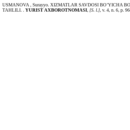
USMANOVA , Surayyo. XIZMATLAR SAVDOSI BO’YICHA
TAHLILI. .
YURIST AXBOROTNOMASI
,
[S. l.]
, v. 4, n. 6, p.