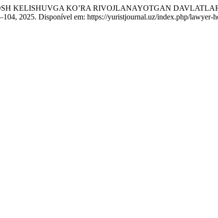
 BOSH KELISHUVGA KO’RA RIVOJLANAYOTGAN DAVLATLAR
 96–104, 2025. Disponível em: https://yuristjournal.uz/index.php/lawyer-