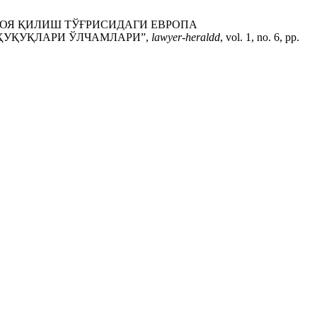
МОЯ ҚИЛИШ ТЎҒРИСИДАГИ ЕВРОПА
ҲУҚУҚЛАРИ ЎЛЧАМЛАРИ”,
lawyer-heraldd
, vol. 1, no. 6, pp.