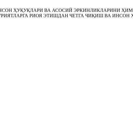
 ИНСОН ҲУҚУҚЛАРИ ВА АСОСИЙ ЭРКИНЛИКЛАРИНИ ҲИ
РИЯТЛАРГА РИОЯ ЭТИШДАН ЧЕТГА ЧИҚИШ ВА ИНСОН 