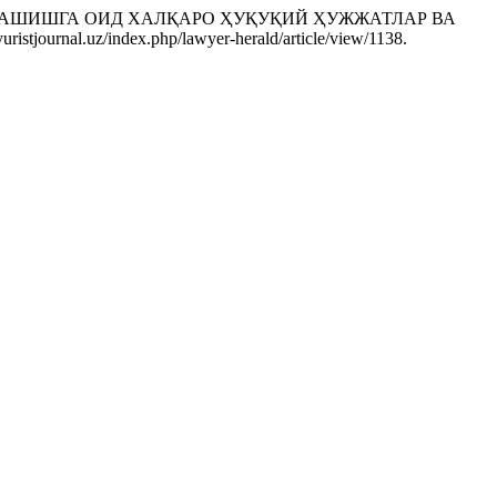
УРАШИШГА ОИД ХАЛҚАРО ҲУҚУҚИЙ ҲУЖЖАТЛАР ВА
/yuristjournal.uz/index.php/lawyer-herald/article/view/1138.