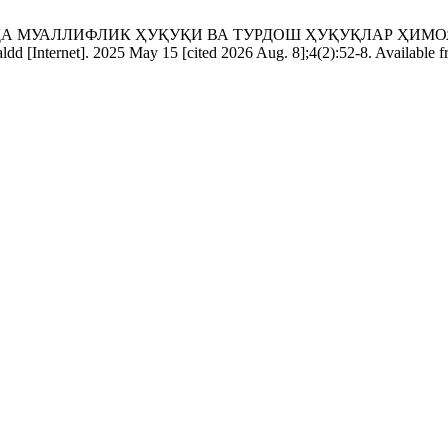
ДА МУАЛЛИФЛИК ҲУҚУҚИ ВА ТУРДОШ ҲУҚУҚЛАР ҲИМ
 2025 May 15 [cited 2026 Aug. 8];4(2):52-8. Available from: htt