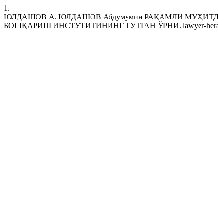
1.
ЮЛДАШОВ А. ЮЛДАШОВ Абдумумин РАҚАМЛИ МУҲИТ
БОШҚАРИШ ИНСТУТИТИНИНГ ТУТГАН ЎРНИ. lawyer-heraldd [Internet].