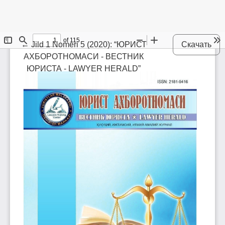
Maqola tafsilotlariga qaytish
←
Jild 1 Nomeri 5 (2020): “ЮРИСТ
Скачать
АХБОРОТНОМАСИ - ВЕСТНИК
ЮРИСТА - LAWYER HERALD”