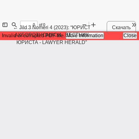
Maqola tafsilotlariga qaytish
←
Jild 3 Nomeri 4 (2023): “ЮРИСТ
Скачать
АХБОРОТНОМАСИ - ВЕСТНИК
ЮРИСТА - LAWYER HERALD”