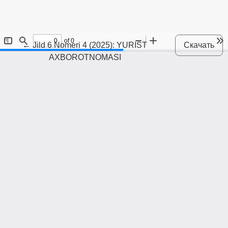
Maqola tafsilotlariga qaytish
←
Jild 6 Nomeri 4 (2025): YURIST
Скачать
AXBOROTNOMASI