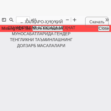
Maqola tafsilotlariga qaytish
←
ХАЛҚАРО-ҲУҚУҚИЙ
Скачать
СТАНДАРТЛАР АСОСИДА МЕҲНАТ
МУНОСАБАТЛАРИДА ГЕНДЕР
ТЕНГЛИКНИ ТАЪМИНЛАШНИНГ
ДОЛЗАРБ МАСАЛАЛАРИ