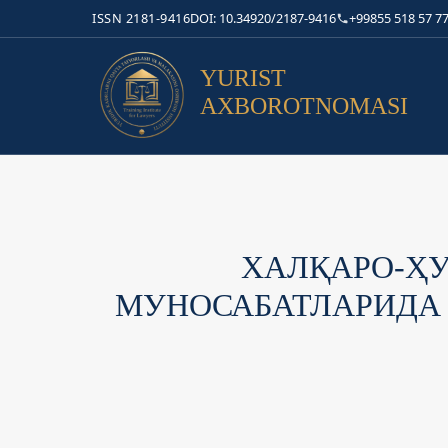
ISSN 2181-9416
DOI: 10.34920/2187-9416
+99855 518 57 77
YURIST
AXBOROTNOMASI
ХАЛҚАРО-ҲУ
МУНОСАБАТЛАРИДА 