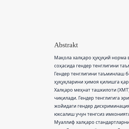
Abstrakt
Мақола халқаро ҳуқуқий норма 
соҳасида гендер тенглигини та
Гендер тенглигини таъминлаш бо
ҳуқуқларини ҳимоя қилишга қар
Халқаро меҳнат ташкилоти (ХМТ
чиқилади. Гендер тенглигига эр
жойидаги гендер дискриминация
юксалиш учун тенгсиз имконият
Муаллиф халқаро стандартларни