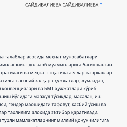
САЙДИВАЛИЕВА САЙДИВАЛИЕВА
+
ва талаблар асосида меҳнат муносабатлари
ъминлашнинг долзарб муаммоларига бағишланган.
расидаги ва меҳнат соҳасида аёллар ва эркаклар
атилган асосий халқаро ҳужжатлар, жумладан,
) конвенциялари ва БМТ ҳужжатлари кўриб
ишиш йўлидаги мавжуд тўсиқлар, масалан, иш
си, гендер маошидаги тафовут, касбий ўсиш ва
лар таҳлилига алоҳида эътибор қаратилади.
 турли мамлакатларнинг миллий қонунчилигига