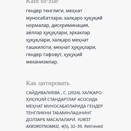
Kalit so‘zlar
гендер тенглиги, меҳнат
муносабатлари, халқаро ҳуқуқий
нормалар, дискриминация,
аёллар ҳуқуқлари, эркаклар
ҳуқуқлари, халқаро меҳнат
ташкилоти, меҳнат ҳуқуқлари,
гендер тафовут, ҳуқуқий
механизмлар.
Как цитировать
САЙДИВАЛИЕВА , С. (2024). ХАЛҚАРО-
ҲУҚУҚИЙ СТАНДАРТЛАР АСОСИДА
МЕҲНАТ МУНОСАБАТЛАРИДА ГЕНДЕР
ТЕНГЛИКНИ ТАЪМИНЛАШНИНГ
ДОЛЗАРБ МАСАЛАЛАРИ.
YURIST
AXBOROTNOMASI
,
4
(5), 32–39. Retrieved