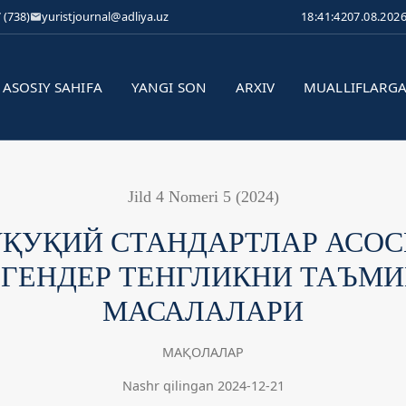
 (738)
yuristjournal@adliya.uz
18:41:43
07.08.202
ASOSIY SAHIFA
YANGI SON
ARXIV
MUALLIFLARG
Jild 4 Nomeri 5 (2024)
ҚУҚИЙ СТАНДАРТЛАР АСО
ГЕНДЕР ТЕНГЛИКНИ ТАЪМ
МАСАЛАЛАРИ
МАҚОЛАЛАР
Nashr qilingan 2024-12-21