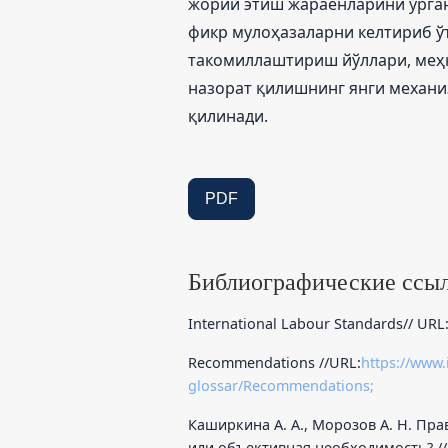
жорий этиш жараёнларини ўрган
фикр мулоҳазаларни келтириб ў
такомиллаштириш йўллари, меҳн
назорат қилишнинг янги механ
қилинади.
PDF
Библиографические ссы
International Labour Standards// URL
Recommendations //URL:
https://www.
glossar/Recommendations;
Каширкина А. А., Морозов А. Н. Пр
или объективная необходимость? //