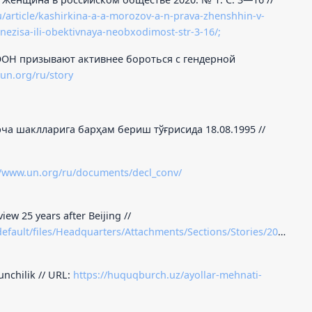
u/article/kashirkina-a-a-morozov-a-n-prava-zhenshhin-v-
zisa-ili-obektivnaya-neobxodimost-str-3-16/;
ОН призывают активнее бороться с гендерной
.un.org/ru/story
а шаклларига барҳам бериш тўғрисида 18.08.1995 //
//www.un.org/ru/documents/decl_conv/
iew 25 years after Beijing //
efault/files/Headquarters/Attachments/Sections/Stories/2020/Wo
unchilik // URL:
https://huquqburch.uz/ayollar-mehnati-