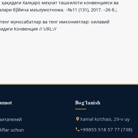
 ҳақидаги Халқаро меҳнат ташкилоти конвенцияси ва
ари бўйича маълумотнома. –№11 (131), 2017. –26-б.;
 тенг муносабатлар ва тенг имкониятлар: оилавий
даги Конвенция // URL://
lumot
Bog'lanish
Xamal ko‘chasi, 29-v uy
читателей
+99855 518 57 77 (738)
iflar uchun