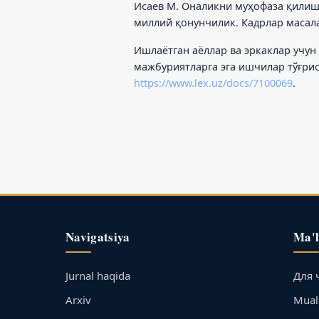
Исаев М. Оналикни муҳофаза қилиш
миллий қонунчилик. Кадрлар масалал
Ишлаётган аёллар ва эркаклар учун
мажбуриятларга эга ишчилар тўғриси
https://www.lex.uz/docs/7100069
.
Navigatsiya
Ma'
Jurnal haqida
Для 
Arxiv
Muall