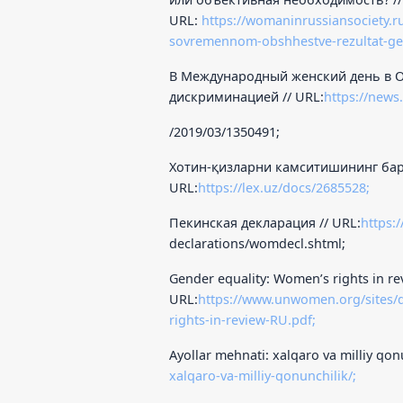
URL:
https://womaninrussiansociety.r
sovremennom-obshhestve-rezultat-gene
В Международный женский день в О
дискриминацией // URL:
https://news
/2019/03/1350491;
Хотин-қизларни камситишининг барч
URL:
https://lex.uz/docs/2685528;
Пекинская декларация // URL:
https:
declarations/womdecl.shtml;
Gender equality: Women’s rights in rev
URL:
https://www.unwomen.org/sites/d
rights-in-review-RU.pdf;
Ayollar mehnati: xalqaro va milliy qon
xalqaro-va-milliy-qonunchilik/;