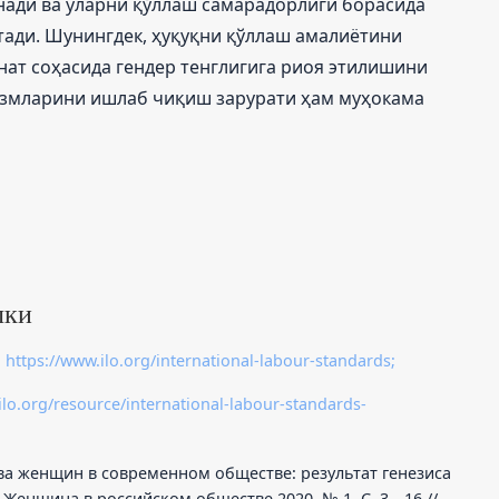
ади ва уларни қўллаш самарадорлиги борасида
тади. Шунингдек, ҳуқуқни қўллаш амалиётини
ат соҳасида гендер тенглигига риоя этилишини
измларини ишлаб чиқиш зарурати ҳам муҳокама
лки
:
https://www.ilo.org/international-labour-standards;
ilo.org/resource/international-labour-standards-
ава женщин в современном обществе: результат генезиса
 Женщина в российском обществе 2020. № 1. С. 3—16 //