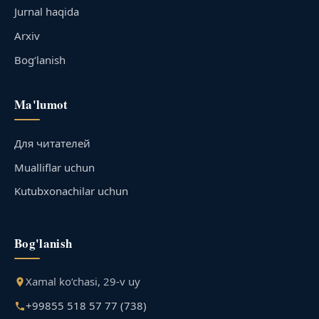
Jurnal haqida
Arxiv
Bog‘lanish
Ma'lumot
Для читателей
Mualliflar uchun
Kutubxonachilar uchun
Bog'lanish
Xamal ko‘chasi, 29-v uy
+99855 518 57 77 (738)