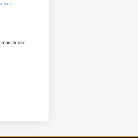
ием о
'lanmoqchiman.