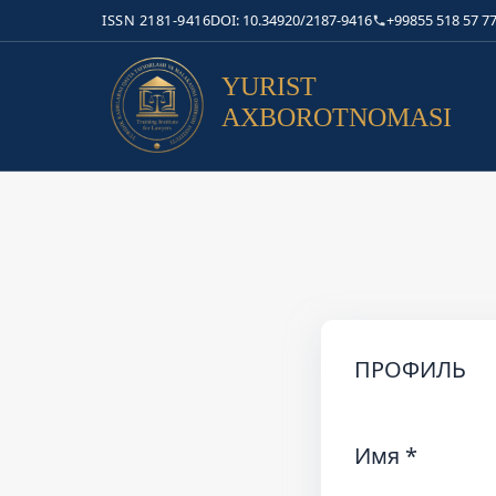
ISSN 2181-9416
DOI: 10.34920/2187-9416
+99855 518 57 77
YURIST
AXBOROTNOMASI
ПРОФИЛЬ
Имя
*
Обязательн