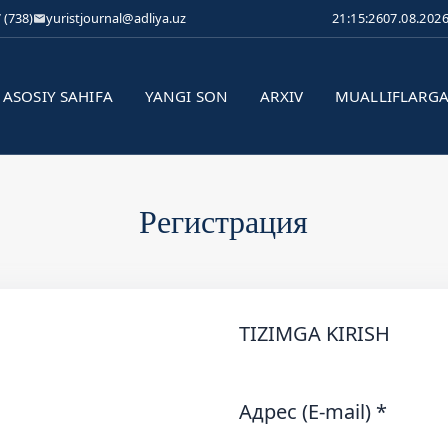
 (738)
yuristjournal@adliya.uz
21:15:26
07.08.202
ASOSIY SAHIFA
YANGI SON
ARXIV
MUALLIFLARG
Регистрация
TIZIMGA KIRISH
Адрес (E-mail)
*
о
Обязательно