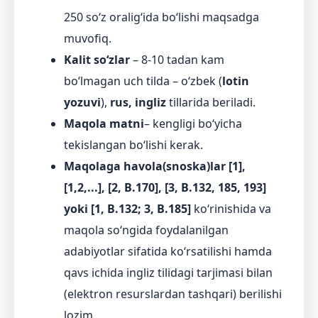
250 so‘z oralig‘ida bo‘lishi maqsadga
muvofiq.
Kalit so‘zlar
– 8-10 tadan kam
bo‘lmagan uch tilda – o‘zbek (
lotin
yozuvi
),
rus, ingliz
tillarida beriladi.
Maqola matni
– kengligi bo‘yicha
tekislangan bo‘lishi kerak.
Maqolaga havola(snoska)lar [1],
[1,2,...], [2, B.170], [3, B.132, 185, 193]
yoki [1, B.132; 3, B.185]
ko‘rinishida va
maqola so‘ngida foydalanilgan
adabiyotlar sifatida ko‘rsatilishi hamda
qavs ichida ingliz tilidagi tarjimasi bilan
(elektron resurslardan tashqari) berilishi
lozim.