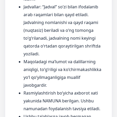
Jadvallar: “Jadval” so‘zi bilan ifodalanib
arab raqamlari bilan qayd etiladi.
Jadvalning nomlanishi va qayd raqami
(nuqtasiz) beriladi va o‘ng tomonga
to‘g‘rilanadi, jadvalning nomi keyingi
qatorda o‘rtadan qoraytirilgan shriftda
yoziladi.
Maqoladagi ma’lumot va dalillarning
aniqligi, to‘g‘riligi va ko‘chirmakashlikka
yo‘l qo‘yilmaganligiga muallif
javobgardir.
Rasmiylashtirish bo‘yicha axborot xati
yakunida NAMUNA berilgan. Ushbu
namunadan foydalanish tavsiya etiladi.
Ushbu talablarga javob bermagan