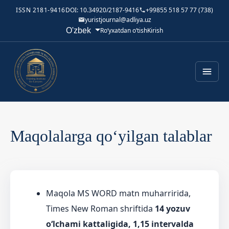
ISSN 2181-9416
DOI: 10.34920/2187-9416
+99855 518 57 77 (738)
yuristjournal@adliya.uz
Tilni o'zgartirish. Joriy til:
O'zbek
Ro‘yxatdan o‘tish
Kirish
Maqolalarga qo‘yilgan talablar
Maqola MS WORD matn muharririda,
Times New Roman shriftida
14 yozuv
o‘lchami kattaligida, 1,15 intervalda