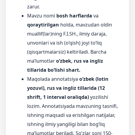
zarur.
Mavzu nomi
bosh harflarda
va
qoraytirilgan
holda, mavzudan oldin
muallif(lar)ning F.I.SH., ilmiy daraja,
unvonlari va ish (o‘qish) joyi to‘liq
(qisqartmalarsiz) keltiriladi. Barcha
ma’lumotlar
o‘zbek, rus va ingliz
tillarida bo‘lishi shart.
Maqolada annotatsiya
o‘zbek (lotin
yozuvi), rus va ingliz tillarida (12
shrift, 1 interval oraliqda)
yozilishi
lozim. Annotatsiyada mavzuning tasnifi,
ishning maqsadi va erishilgan natijalar,
ishning ilmiy yangiligi bilan bog‘liq
ma’lumotlar beriladi. So‘zlar soni 150-