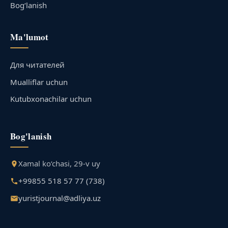
Bog‘lanish
Ma'lumot
Для читателей
Mualliflar uchun
Kutubxonachilar uchun
Bog'lanish
Xamal ko‘chasi, 29-v uy
+99855 518 57 77 (738)
yuristjournal@adliya.uz