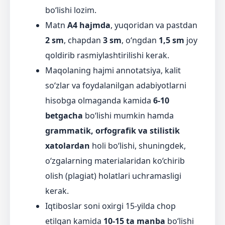
bo‘lishi lozim.
Matn
A4 hajmda
, yuqoridan va pastdan
2 sm
, chapdan
3 sm
, o‘ngdan
1,5 sm
joy
qoldirib rasmiylashtirilishi kerak.
Maqolaning hajmi annotatsiya, kalit
so‘zlar va foydalanilgan adabiyotlarni
hisobga olmaganda kamida
6
-
10
betgacha
bo‘lishi mumkin hamda
grammatik, orfografik va stilistik
xatolardan
holi bo‘lishi, shuningdek,
o‘zgalarning materialaridan ko‘chirib
olish (plagiat) holatlari uchramasligi
kerak.
Iqtiboslar soni oxirgi 15-yilda chop
etilgan kamida
10-15 ta manba
bo‘lishi