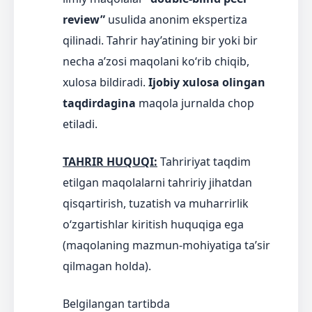
review”
usulida anonim ekspertiza
qilinadi. Tahrir hay’atining bir yoki bir
necha a’zosi maqolani ko‘rib chiqib,
xulosa bildiradi.
Ijobiy xulosa olingan
taqdirdagina
maqola jurnalda chop
etiladi.
TAHRIR HUQUQI:
Tahririyat taqdim
etilgan maqolalarni tahririy jihatdan
qisqartirish, tuzatish va muharrirlik
o‘zgartishlar kiritish huquqiga ega
(maqolaning mazmun-mohiyatiga ta’sir
qilmagan holda).
Belgilangan tartibda