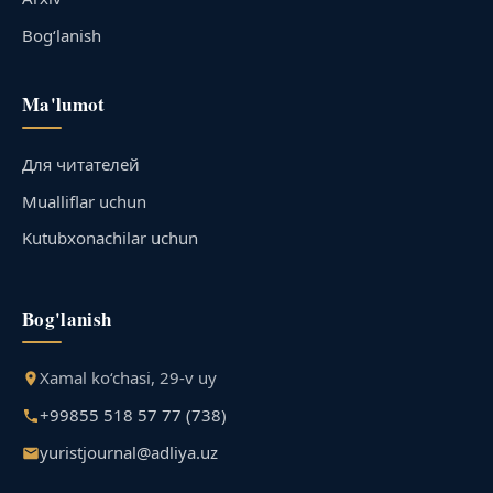
Bog‘lanish
Ma'lumot
Для читателей
Mualliflar uchun
Kutubxonachilar uchun
Bog'lanish
Xamal ko‘chasi, 29-v uy
+99855 518 57 77 (738)
yuristjournal@adliya.uz