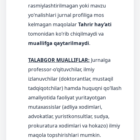
rasmiylashtirilmagan yoki mavzu
yo‘nalishlari jurnal profiliga mos
kelmagan maqolalar
Tahrir hay’ati
tomonidan ko‘rib chiqilmaydi va
muallifga qaytarilmaydi
.
TALABGOR MUALLIFLAR:
Jurnalga
professor-o‘qituvchilar, ilmiy
izlanuvchilar (doktorantlar, mustaqil
tadqiqotchilar) hamda huquqni qo‘llash
amaliyotida faoliyat yuritayotgan
mutaxassislar (adliya xodimlari,
advokatlar, yuristkonsultlar, sudya,
prokuratura xodimlari va hokazo) ilmiy
maqola topshirishlari mumkin.