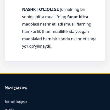
NASHR TO‘LIQLIGI:
Jurnalning bir
sonida bitta muallifning
faqat bitta
maqolasi nashr etiladi (mualliflarning
hamkorlik (hammualliflik)da yozgan
maqolalari ham bir sonda nashr etishga
yo‘l qo‘yilmaydi).
Navigatsiya
Jurnal haqida
Arxiv