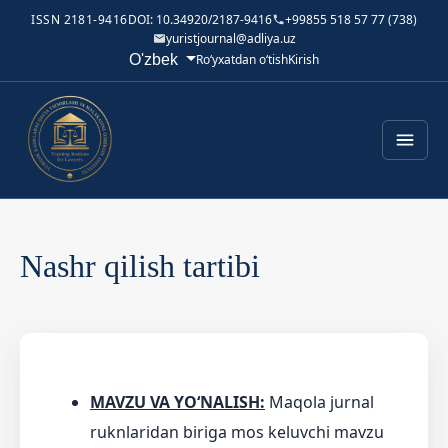
ISSN 2181-9416
DOI: 10.34920/2187-9416
+99855 518 57 77 (738)
yuristjournal@adliya.uz
Tilni o'zgartirish. Joriy til:
O'zbek
Ro‘yxatdan o‘tish
Kirish
Nashr qilish tartibi
MAVZU VA YO‘NALISH:
Maqola jurnal
ruknlaridan biriga mos keluvchi mavzu