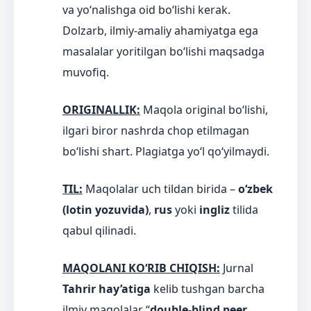
va yo‘nalishga oid bo‘lishi kerak.
Dolzarb, ilmiy-amaliy ahamiyatga ega
masalalar yoritilgan bo‘lishi maqsadga
muvofiq.
ORIGINALLIK:
Maqola original bo‘lishi,
ilgari biror nashrda chop etilmagan
bo‘lishi shart. Plagiatga yo‘l qo‘yilmaydi.
TIL:
Maqolalar uch tildan birida –
o‘zbek
(lotin yozuvida)
,
rus
yoki
ingliz
tilida
qabul qilinadi.
MAQOLANI KO‘RIB CHIQISH:
Jurnal
Tahrir hay’atiga
kelib tushgan barcha
ilmiy maqolalar “
double-blind
peer