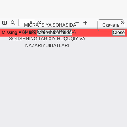
Maqola tafsilotlariga qaytish
←
MIGRATSIYA SOHASIDA
Скачать
HAMKORLIK VA TARTIBGA
SOLISHNING TARIXIY-HUQUQIY VA
NAZARIY JIHATLARI