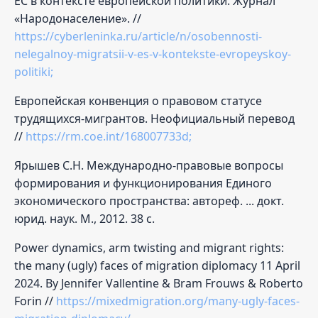
ЕС в контексте европейской политики. Журнал
«Народонаселение». //
https://cyberleninka.ru/article/n/osobennosti-
nelegalnoy-migratsii-v-es-v-kontekste-evropeyskoy-
politiki;
Европейская конвенция о правовом статусе
трудящихся-мигрантов. Неофициальный перевод
//
https://rm.coe.int/168007733d;
Ярышев С.Н. Международно-правовые вопросы
формирования и функционирования Единого
экономического пространства: автореф. ... докт.
юрид. наук. М., 2012. 38 с.
Power dynamics, arm twisting and migrant rights:
the many (ugly) faces of migration diplomacy 11 April
2024. By Jennifer Vallentine & Bram Frouws & Roberto
Forin //
https://mixedmigration.org/many-ugly-faces-