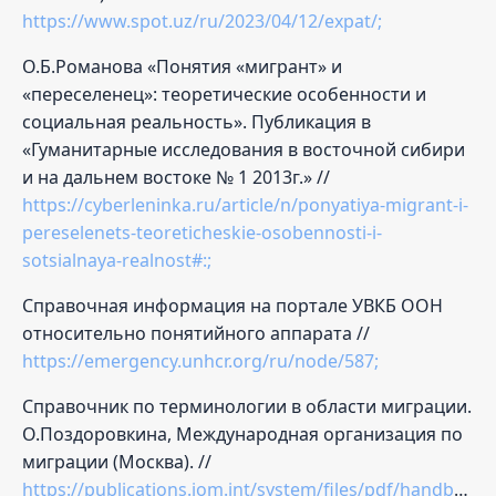
https://www.spot.uz/ru/2023/04/12/expat/;
О.Б.Романова «Понятия «мигрант» и
«переселенец»: теоретические особенности и
социальная реальность». Публикация в
«Гуманитарные исследования в восточной сибири
и на дальнем востоке № 1 2013г.» //
https://cyberleninka.ru/article/n/ponyatiya-migrant-i-
pereselenets-teoreticheskie-osobennosti-i-
sotsialnaya-realnost#:;
Справочная информация на портале УВКБ ООН
относительно понятийного аппарата //
https://emergency.unhcr.org/ru/node/587;
Справочник по терминологии в области миграции.
О.Поздоровкина, Международная организация по
миграции (Москва). //
https://publications.iom.int/system/files/pdf/handbook_on_migration_terminology.pdf;