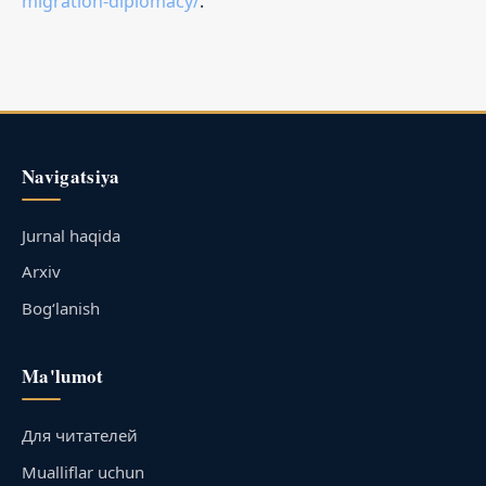
migration-diplomacy/
.
Navigatsiya
Jurnal haqida
Arxiv
Bog‘lanish
Ma'lumot
Для читателей
Mualliflar uchun