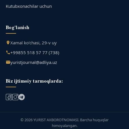
Kutubxonachilar uchun
Bog'lanish
Xamal ko‘chasi, 29-v uy
+99855 518 57 77 (738)
yuristjournal@adliya.uz
Biz ijtimoiy tarmoqlarda:
© 2026 YURIST AXBOROTNOMASI. Barcha huquqlar
himoyalangan.