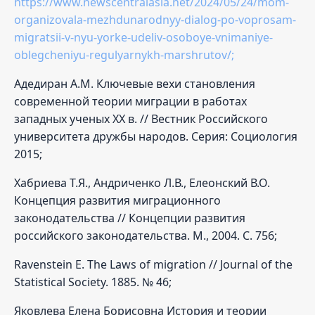
https://www.newscentralasia.net/2024/05/24/mom-
organizovala-mezhdunarodnyy-dialog-po-voprosam-
migratsii-v-nyu-yorke-udeliv-osoboye-vnimaniye-
oblegcheniyu-regulyarnykh-marshrutov/;
Адедиран А.М. Ключевые вехи становления
современной теории миграции в работах
западных ученых ХХ в. // Вестник Российского
университета дружбы народов. Серия: Социология
2015;
Хабриева Т.Я., Андриченко Л.В., Елеонский В.О.
Концепция развития миграционного
законодательства // Концепции развития
российского законодательства. М., 2004. С. 756;
Ravenstein E. The Laws of migration // Journal of the
Statistical Society. 1885. № 46;
Яковлева Елена Борисовна История и теории