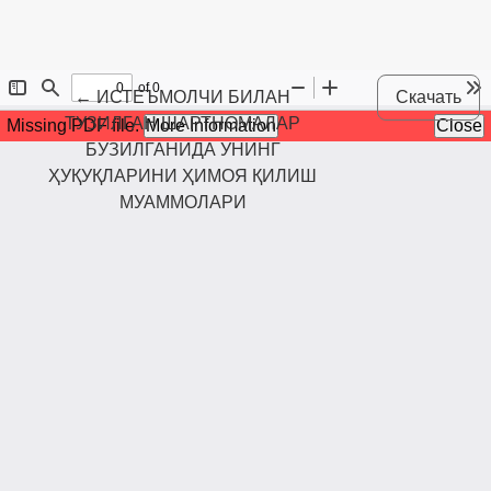
Maqola tafsilotlariga qaytish
←
ИСТЕЪМОЛЧИ БИЛАН
Скачать
ТУЗИЛГАН ШАРТНОМАЛАР
БУЗИЛГАНИДА УНИНГ
ҲУҚУҚЛАРИНИ ҲИМОЯ ҚИЛИШ
МУАММОЛАРИ