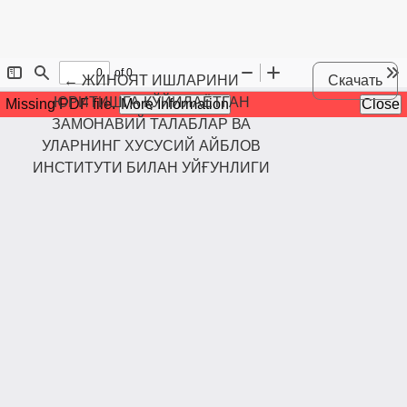
Maqola tafsilotlariga qaytish
←
ЖИНОЯТ ИШЛАРИНИ
Скачать
ЮРИТИШГА ҚЎЙИЛАЁТГАН
ЗАМОНАВИЙ ТАЛАБЛАР ВА
УЛАРНИНГ ХУСУСИЙ АЙБЛОВ
ИНСТИТУТИ БИЛАН УЙҒУНЛИГИ