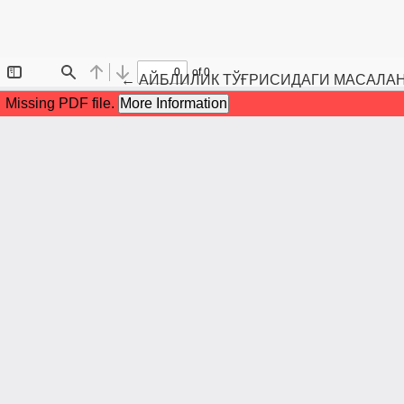
Maqola tafsilotlariga qaytish
←
АЙБЛИЛИК ТЎҒРИСИДАГИ МАСАЛАН