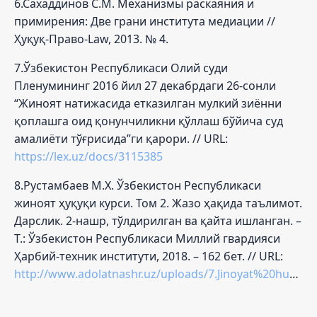
6.Сахаддинов С.М. Механизмы раскаяния и
примирения: Две грани института медиации //
Ҳуқуқ-Право-Law, 2013. № 4.
7.Ўзбекистон Республикаси Олий суди
Пленумининг 2016 йил 27 декабрдаги 26-сонли
“Жиноят натижасида етказилган мулкий зиённи
қоплашга оид қонунчиликни қўллаш бўйича суд
амалиёти тўғрисида”ги қарори. // URL:
https://lex.uz/docs/3115385
8.Рустамбаев М.Х. Ўзбекистон Республикаси
жиноят ҳуқуқи курси. Том 2. Жазо ҳақида таълимот.
Дарслик. 2-нашр, тўлдирилган ва қайта ишланган. –
Т.: Ўзбекистон Республикаси Миллий гвардияси
Ҳарбий-техник институти, 2018. – 162 бет. // URL:
http://www.adolatnashr.uz/uploads/7.Jinoyat%20huquqi%202%20tom.pdf