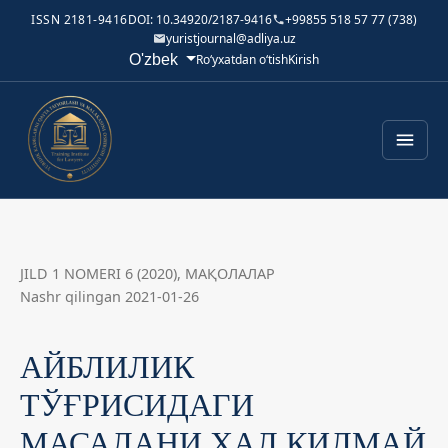
ISSN 2181-9416
DOI: 10.34920/2187-9416
+99855 518 57 77 (738)
yuristjournal@adliya.uz
Tilni o'zgartirish. Joriy til:
O'zbek
Ro‘yxatdan o‘tish
Kirish
JILD 1 NOMERI 6 (2020)
,
МАҚОЛАЛАР
Nashr qilingan 2021-01-26
АЙБЛИЛИК
ТЎҒРИСИДАГИ
МАСАЛАНИ ҲАЛ ҚИЛМАЙ