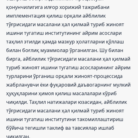
қонунчилигига илғор хорижий тажрибани
имплементация қилиш орқали айблилик
тўғрисидаги масалани ҳал қилмай туриб жиноят
ишини тугатиш институтининг айрим асослари
таҳлил этилди ҳамда мазкур ҳолатларни қўллаш
билан боғлиқ муаммолар ўрганилган. Шу билан
бирга, айблилик тўғрисидаги масалани ҳал қилмай
туриб жиноят ишини тугатиш асосларининг айрим
турларини ўрганиш орқали жиноят-процессида
жабрланувчи ёки фуқаровий даъвогарнинг мулкий
ҳуқуқларини ҳимоя қилиш масалалари кўриб
чиқилди. Таҳлил натижалари юзасидан, айблилик
тўғрисидаги масалани ҳал қилмай туриб жиноят
ишини тугатиш институтини такомиллаштириш
бўйича тегишли таклиф ва тавсиялар ишлаб
чиқилган.