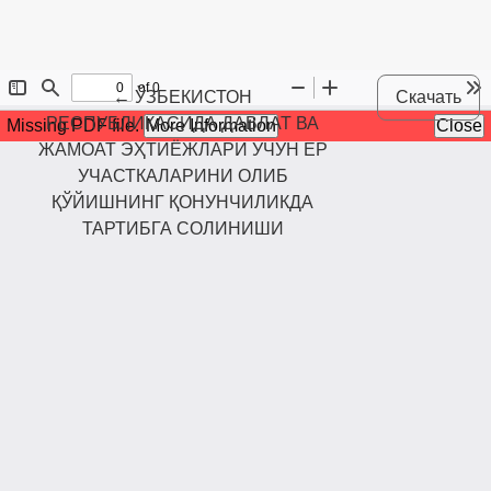
Maqola tafsilotlariga qaytish
←
ЎЗБЕКИСТОН
Скачать
РЕСПУБЛИКАСИДА ДАВЛАТ ВА
ЖАМОАТ ЭҲТИЁЖЛАРИ УЧУН ЕР
УЧАСТКАЛАРИНИ ОЛИБ
ҚЎЙИШНИНГ ҚОНУНЧИЛИКДА
ТАРТИБГА СОЛИНИШИ