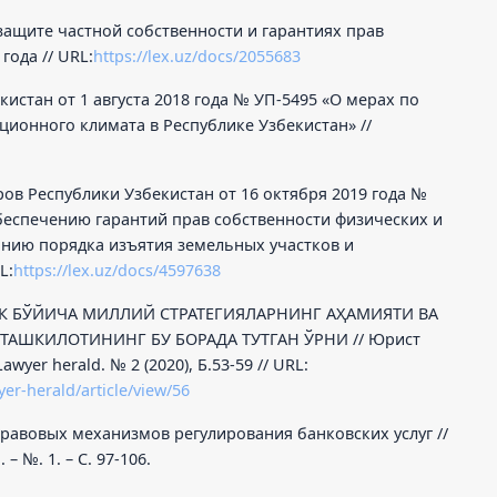
 защите частной собственности и гарантиях прав
года // URL:
https://lex.uz/docs/2055683
кистан от 1 августа 2018 года № УП-5495 «О мерах по
ионного климата в Республике Узбекистан» //
ов Республики Узбекистан от 16 октября 2019 года №
беспечению гарантий прав собственности физических и
нию порядка изъятия земельных участков и
L:
https://lex.uz/docs/4597638
ЛК БЎЙИЧА МИЛЛИЙ СТРАТЕГИЯЛАРНИНГ АҲАМИЯТИ ВА
ТАШКИЛОТИНИНГ БУ БОРАДА ТУТГАН ЎРНИ // Юрист
yer herald. № 2 (2020), Б.53-59 // URL:
yer-herald/article/view/56
равовых механизмов регулирования банковских услуг //
– №. 1. – С. 97-106.