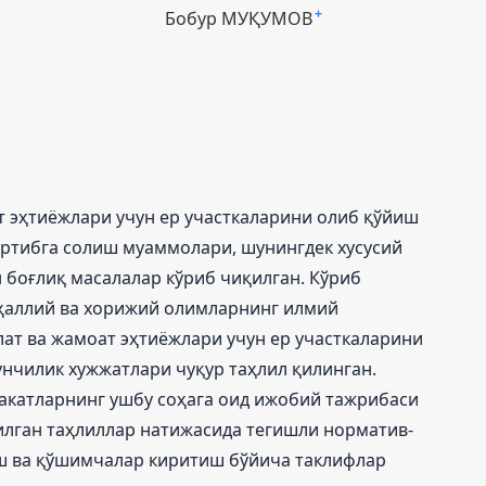
Бобур МУҚУМОВ
+
т эҳтиёжлари учун ер участкаларини олиб қўйиш
ртибга солиш муаммолари, шунингдек хусусий
 боғлиқ масалалар кўриб чиқилган. Кўриб
ҳаллий ва хорижий олимларнинг илмий
ат ва жамоат эҳтиёжлари учун ер участкаларини
унчилик хужжатлари чуқур таҳлил қилинган.
акатларнинг ушбу соҳага оид ижобий тажрибаси
илган таҳлиллар натижасида тегишли норматив-
ш ва қўшимчалар киритиш бўйича таклифлар