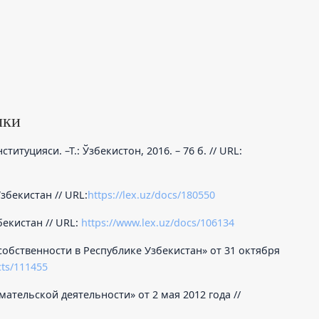
лки
итуцияси. –Т.: Ўзбекистон, 2016. – 76 б. // URL:
збекистан // URL:
https://lex.uz/docs/180550
екистан // URL:
https://www.lex.uz/docs/106134
собственности в Республике Узбекистан» от 31 октября
cts/111455
ательской деятельности» от 2 мая 2012 года //