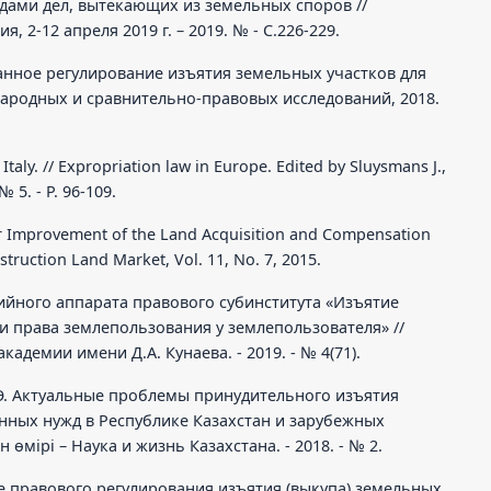
удами дел, вытекающих из земельных споров //
2-12 апреля 2019 г. – 2019. № - С.226-229.
анное регулирование изъятия земельных участков для
ародных и сравнительно-правовых исследований, 2018.
Italy. // Expropriation law in Europe. Edited by Sluysmans J.,
№ 5. - Р. 96-109.
or Improvement of the Land Acquisition and Compensation
truction Land Market, Vol. 11, No. 7, 2015.
ийного аппарата правового субинститута «Изъятие
 и права землепользования у землепользователя» //
адемии имени Д.А. Кунаева. - 2019. - № 4(71).
 Ө. Актуальные проблемы принудительного изъятия
енных нужд в Республике Казахстан и зарубежных
өмірі – Наука и жизнь Казахстана. - 2018. - № 2.
е правового регулирования изъятия (выкупа) земельных