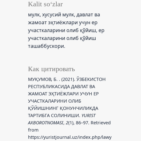
Kalit so‘zlar
мулк, хусусий мулк, давлат ва
жамоат эҳтиёжлари учун ер
участкаларини олиб қўйиш, ер
участкаларини олиб қўйиш
ташаббускори.
Как цитировать
МУҚУМОВ, Б. . (2021). ЎЗБЕКИСТОН
РЕСПУБЛИКАСИДА ДАВЛАТ ВА
ЖАМОАТ ЭҲТИЁЖЛАРИ УЧУН ЕР
УЧАСТКАЛАРИНИ ОЛИБ
ҚЎЙИШНИНГ ҚОНУНЧИЛИКДА
ТАРТИБГА СОЛИНИШИ.
YURIST
AXBOROTNOMASI
,
2
(1), 86–97. Retrieved
from
https://yuristjournal.uz/index.php/lawy