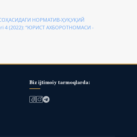
 СОҲАСИДАГИ НОРМАТИВ-ҲУҚУҚИЙ
eri 4 (2022): “ЮРИСТ АХБОРОТНОМАСИ -
Biz ijtimoiy tarmoqlarda: