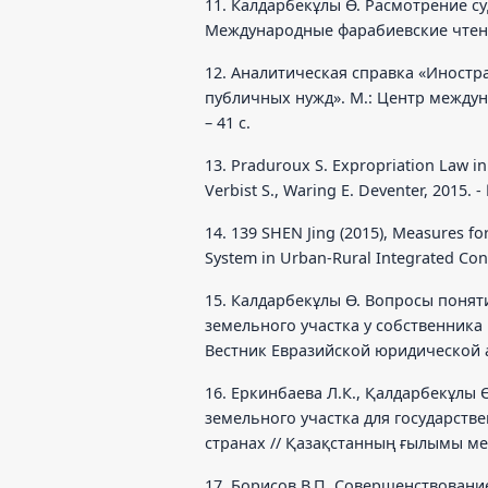
11. Калдарбекұлы Ө. Расмотрение с
Международные фарабиевские чтения, 
12. Аналитическая справка «Иностр
публичных нужд». М.: Центр междун
– 41 с.
13. Praduroux S. Expropriation Law in 
Verbist S., Waring E. Deventer, 2015. - 
14. 139 SHEN Jing (2015), Measures f
System in Urban-Rural Integrated Cons
15. Калдарбекұлы Ө. Вопросы понят
земельного участка у собственника
Вестник Евразийской юридической ак
16. Еркинбаева Л.К., Қалдарбекұлы
земельного участка для государств
странах // Қазақстанның ғылымы мен 
17. Борисов В.П. Совершенствовани