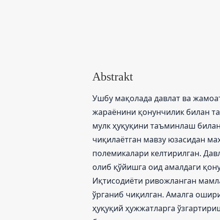
Abstrakt
Ушбу мақолада давлат ва жамоа
жараёнини қонунчилик билан та
мулк ҳуқуқини таъминлаш билан
чиқилаётган мавзу юзасидан ма
полемикалари келтирилган. Давл
олиб қўйишга оид амалдаги қон
Иқтисодиёти ривожланган мамл
ўрганиб чиқилган. Амалга ошир
ҳуқуқий ҳужжатларга ўзгартири