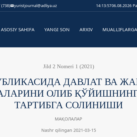
 (738)
yuristjournal@adliya.uz
14:13:57
06.08.2026 P
ASOSIY SAHIFA
YANGI SON
ARXIV
MUALLIFLARG
Jild 2 Nomeri 1 (2021)
УБЛИКАСИДА ДАВЛАТ ВА Ж
КАЛАРИНИ ОЛИБ ҚЎЙИШНИН
ТАРТИБГА СОЛИНИШИ
МАҚОЛАЛАР
Nashr qilingan 2021-03-15