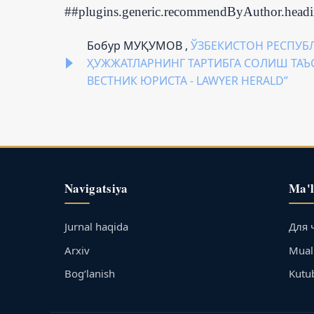
##plugins.generic.recommendByAuthor.head
Бобур МУҚУМОВ ,
ЎЗБЕКИСТОН РЕСПУБ
ҲУЖЖАТЛАРНИНГ ТАРТИБГА СОЛИШ ТА
ВЕСТНИК ЮРИСТА - LAWYER HERALD”
Navigatsiya
Ma'
Jurnal haqida
Для 
Arxiv
Muall
Bog‘lanish
Kutu