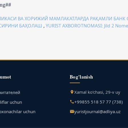
ing##
ЛИКАСИ ВА ХОРИЖИЙ МАМЛАКАТЛАРДА РАҚАМЛИ БАНК
ЪСИРИНИ БАҲОЛАШ
,
YURIST AXBOROTNOMASI: Jild 2 Nom
lumot
Bog'lanish
Xamal ko‘chasi, 29-v uy
читателей
+99855 518 57 77 (738)
iflar uchun
yuristjournal@adliya.uz
bxonachilar uchun