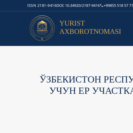
ISSN 2181-9416
DOI: 10.34920/2187-9416
+99855 518 57 77
YURIST
AXBOROTNOMASI
ЎЗБЕКИСТОН РЕСП
УЧУН ЕР УЧАСТ