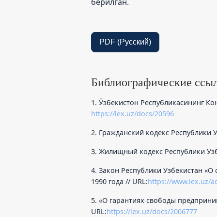
берилган.
PDF (Русский)
Библиографические ссы
1. Ўзбекистон Республикасининг Конст
https://lex.uz/docs/20596
2. Гражданский кодекс Республики У
3. Жилищный кодекс Республики Узб
4. Закон Республики Узбекистан «О 
1990 года // URL:
https://www.lex.uz/a
5. «О гарантиях свободы предприним
URL:
https://lex.uz/docs/2006777