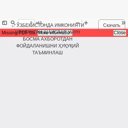
Maqola tafsilotlariga qaytish
←
ЎЗБЕКИСТОНДА ИМКОНИЯТИ
Скачать
ЧЕКЛАНГАН ШАХСЛАР УЧУН
БОСМА АХБОРОТДАН
ФОЙДАЛАНИШНИ ҲУҚУҚИЙ
ТАЪМИНЛАШ