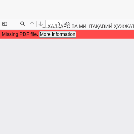
Maqola tafsilotlariga qaytish
←
ХАЛҚАРО ВА МИНТАҚАВИЙ ҲУЖЖАТ