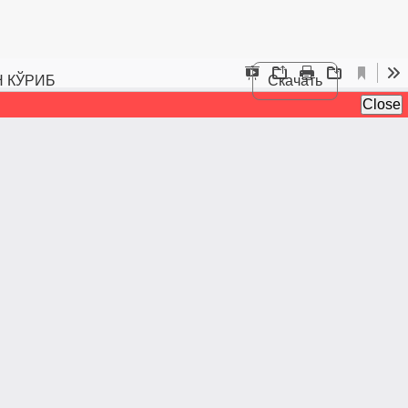
 КЎРИБ
Скачать