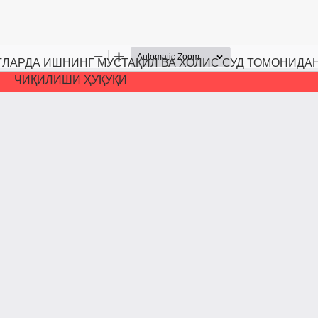
ЛАРДА ИШНИНГ МУСТАҚИЛ ВА ХОЛИС СУД ТОМОНИДАН
ЧИҚИЛИШИ ҲУҚУҚИ