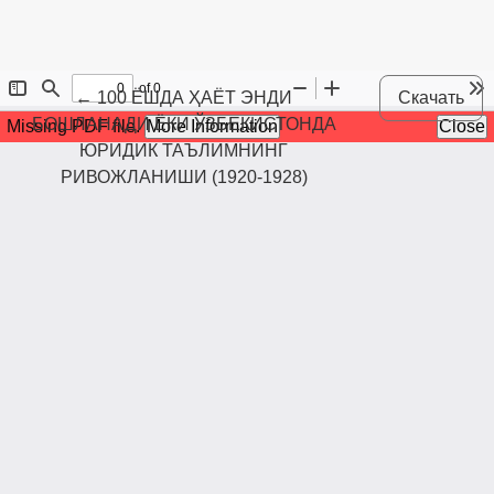
Maqola tafsilotlariga qaytish
←
100 ЁШДА ҲАЁТ ЭНДИ
Скачать
БОШЛАНАДИ ЁКИ ЎЗБЕКИСТОНДА
ЮРИДИК ТАЪЛИМНИНГ
РИВОЖЛАНИШИ (1920-1928)