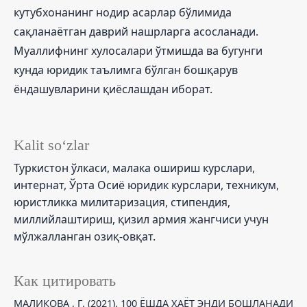
кутубхонанинг нодир асарлар бўлимида
сақланаётган даврий нашрларга асосланади.
Муаллифнинг хулосалари ўтмишда ва бугунги
кунда юридик таълимга бўлган бошқарув
ёндашувларини қиёслашдан иборат.
Kalit so‘zlar
Туркистон ўлкаси, малака ошириш курслари,
интернат, Ўрта Осиё юридик курслари, техникум,
юристликка милитаризация, стипендия,
миллийлаштириш, қизил армия жангчиси учун
мўлжалланган озиқ-овқат.
Как цитировать
МАЛИКОВА , Г. (2021). 100 ЁШДА ҲАЁТ ЭНДИ БОШЛАНАДИ