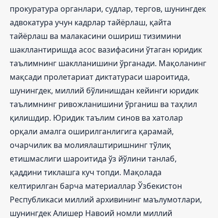
прокуратура органлари, судлар, тергов, шунингдек
адвокатура учун кадрлар тайёрлаш, қайта
тайёрлаш ва малакасини ошириш тизимини
шакллантиришда асос вазифасини ўтаган юридик
таълимнинг шаклланишини ўрганади. Мақоланинг
мақсади пролетариат диктатураси шароитида,
шунингдек, миллий бўлинишдан кейинги юридик
таълимнинг ривожланишини ўрганиш ва таҳлил
қилишдир. Юридик таълим синов ва хатолар
орқали амалга оширилганлигига қарамай,
очарчилик ва молиялаштиришнинг тўлиқ
етишмаслиги шароитида ўз йўлини танлаб,
қаддини тиклашга куч топди. Мақолада
келтирилган барча материаллар Ўзбекистон
Республикаси миллий архивининг маълумотлари,
шунингдек Алишер Навоий номли миллий