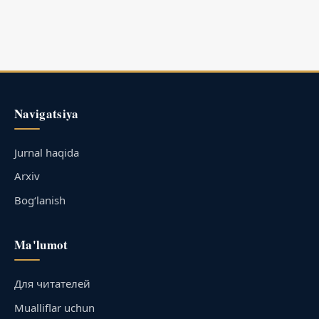
Navigatsiya
Jurnal haqida
Arxiv
Bog‘lanish
Ma'lumot
Для читателей
Mualliflar uchun