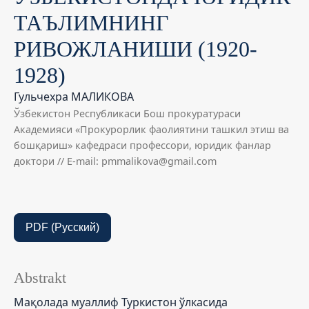
ТАЪЛИМНИНГ
РИВОЖЛАНИШИ (1920-
1928)
Гульчехра МАЛИКОВА
Ўзбекистон Республикаси Бош прокуратураси
Академияси «Прокурорлик фаолиятини ташкил этиш ва
бошқариш» кафедраси профессори, юридик фанлар
доктори // E-mail: pmmalikova@gmail.com
PDF (Русский)
Abstrakt
Мақолада муаллиф Туркистон ўлкасида