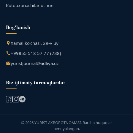
Kutubxonachilar uchun
Bog'lanish
Xamal ko‘chasi, 29-v uy
+99855 518 57 77 (738)
yuristjournal@adliya.uz
Biz ijtimoiy tarmoqlarda:
© 2026 YURIST AXBOROTNOMASI. Barcha huquqlar
himoyalangan.